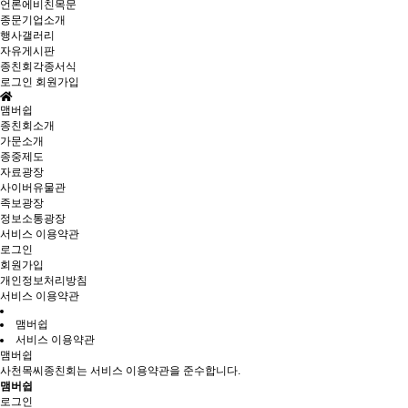
언론에비친목문
종문기업소개
행사갤러리
자유게시판
종친회각종서식
로그인
회원가입
맴버쉽
종친회소개
가문소개
종중제도
자료광장
사이버유물관
족보광장
정보소통광장
서비스 이용약관
로그인
회원가입
개인정보처리방침
서비스 이용약관
맴버쉽
서비스 이용약관
맴버쉽
사천목씨종친회는 서비스 이용약관을 준수합니다.
맴버쉽
로그인