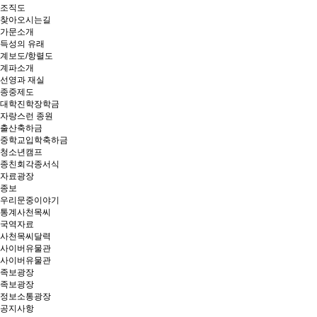
조직도
찾아오시는길
가문소개
득성의 유래
계보도/항렬도
계파소개
선영과 재실
종중제도
대학진학장학금
자랑스런 종원
출산축하금
중학교입학축하금
청소년캠프
종친회각종서식
자료광장
종보
우리문중이야기
통계사천목씨
국역자료
사천목씨달력
사이버유물관
사이버유물관
족보광장
족보광장
정보소통광장
공지사항