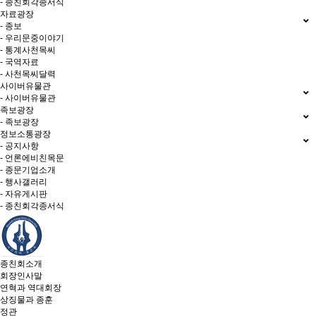
- 종친회각종서식
자료광장
- 종보
- 우리문중이야기
- 통계사천목씨
- 국역자료
- 사천목씨달력
사이버유물관
- 사이버유물관
족보광장
- 족보광장
정보소통광장
- 공지사항
- 언론에비친목문
- 종문기업소개
- 행사갤러리
- 자유게시판
- 종친회각종서식
종친회소개
회장인사말
연혁과 역대회장
상징물과 종훈
정관