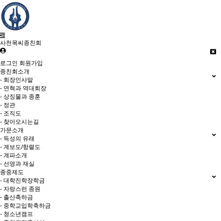
사천목씨종친회
로그인
회원가입
종친회소개
- 회장인사말
- 연혁과 역대회장
- 상징물과 종훈
- 정관
- 조직도
- 찾아오시는길
가문소개
- 득성의 유래
- 계보도/항렬도
- 계파소개
- 선영과 재실
종중제도
- 대학진학장학금
- 자랑스런 종원
- 출산축하금
- 중학교입학축하금
- 청소년캠프