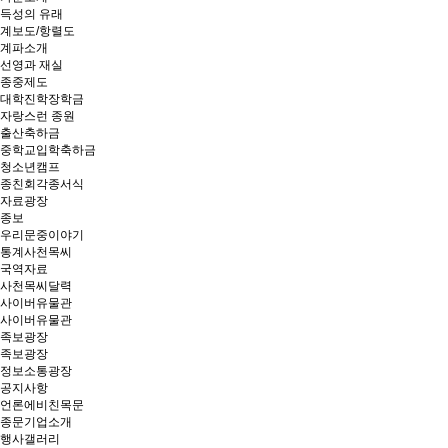
득성의 유래
계보도/항렬도
계파소개
선영과 재실
종중제도
대학진학장학금
자랑스런 종원
출산축하금
중학교입학축하금
청소년캠프
종친회각종서식
자료광장
종보
우리문중이야기
통계사천목씨
국역자료
사천목씨달력
사이버유물관
사이버유물관
족보광장
족보광장
정보소통광장
공지사항
언론에비친목문
종문기업소개
행사갤러리