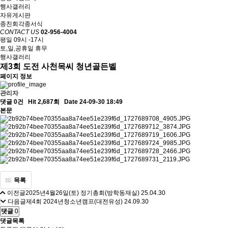
행사갤러리
자유게시판
종친회각종서식
CONTACT US
02-956-4004
평일 09시 -17시
토,일,공휴일 휴무
행사갤러리
제3회 도전 사천목씨 청년골든벨
페이지 정보
관리자
댓글 0건
Hit 2,687회
Date 24-09-30 18:49
본문
목록
이전글
2025년4월26일(토) 정기총회(방학동재실)
25.04.30
다음글
제4회 2024년청소년캠프(대전유성)
24.09.30
댓글
0
댓글목록