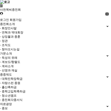
사천목씨종친회
로그인
회원가입
종친회소개
- 회장인사말
- 연혁과 역대회장
- 상징물과 종훈
- 정관
- 조직도
- 찾아오시는길
가문소개
- 득성의 유래
- 계보도/항렬도
- 계파소개
- 선영과 재실
종중제도
- 대학진학장학금
- 자랑스런 종원
- 출산축하금
- 중학교입학축하금
- 청소년캠프
- 종친회각종서식
자료광장
- 종보