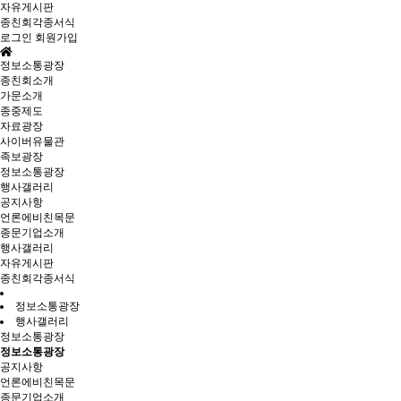
자유게시판
종친회각종서식
로그인
회원가입
정보소통광장
종친회소개
가문소개
종중제도
자료광장
사이버유물관
족보광장
정보소통광장
행사갤러리
공지사항
언론에비친목문
종문기업소개
행사갤러리
자유게시판
종친회각종서식
정보소통광장
행사갤러리
정보소통광장
정보소통광장
공지사항
언론에비친목문
종문기업소개