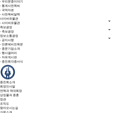
- 우리문중이야기
- 통계사천목씨
- 국역자료
- 사천목씨달력
사이버유물관
- 사이버유물관
족보광장
- 족보광장
정보소통광장
- 공지사항
- 언론에비친목문
- 종문기업소개
- 행사갤러리
- 자유게시판
- 종친회각종서식
종친회소개
회장인사말
연혁과 역대회장
상징물과 종훈
정관
조직도
찾아오시는길
가문소개